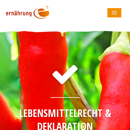
startseite
angebot
über mich
partner
referenzen
kontakt
LEBENSMITTELRECHT &
DEKLARATION